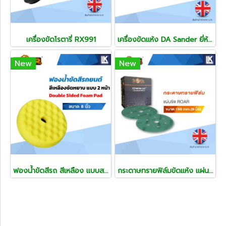
เครื่องขัดโรตารี่ RX991
เครื่องขัดแห้ง DA Sander ยี่ห้อ Roar ขนาด 6 นิ้ว 150mm เยื้องศูนย์ 2.5mm
New
New
ฟองน้ำขัดสีรถ สีเหลือง แบบสองหน้า ขนาด 8 นิ้ว
กระดาษทรายฟิล์มขัดแห้ง แผ่นขัด ROAR ขนาด 150 mm.(6 นิ้ว) ยกกล่อง 50 แผ่น