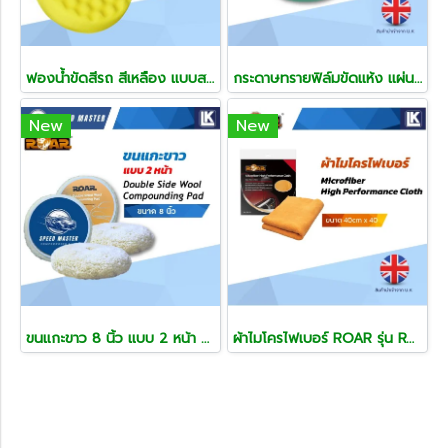
ฟองน้ำขัดสีรถ สีเหลือง แบบสองหน้า ขนาด 8 นิ้ว
กระดาษทรายฟิล์มขัดแห้ง แผ่นขัด ROAR ขนาด 150 mm.(6 นิ้ว) ยกกล่อง 50 แผ่น
New
New
ขนแกะขาว 8 นิ้ว แบบ 2 หน้า Double Sided Wool Compounding Pad
ผ้าไมโครไฟเบอร์ ROAR รุ่น RA101 สีส้ม ขนาด 40cm x 40cm Microfiber High Performance Cloth Edgeless Finishing Cloth RA101