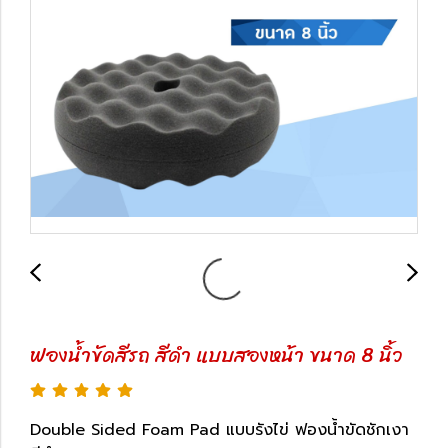
ฟองน้ำขัดสีรถ สีดำ แบบสองหน้า ขนาด 8 นิ้ว
Double Sided Foam Pad แบบรังไข่ ฟองน้ำขัดชักเงา