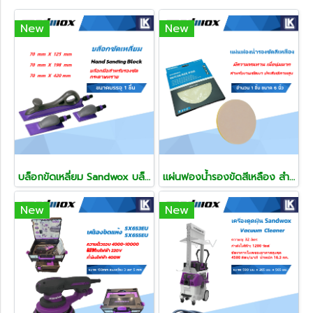
New
New
บล็อกขัดเหลี่ยม Sandwox บล็อกมือสำหรับรองขัดกระดาษทราย Hand Sanding Block
แผ่นฟองนํ้ารองขัดสีเหลือง สำหรับงานขัดเงาที่มีประสิทธิภาพสูง ขนาด 6 นิ้ว 150 mm
New
New