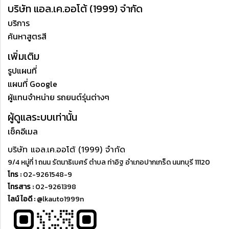
บริษัท แอล.เค.ออโต้ (1999) จำกัด
บริการ
ค้นหาสูตรสี
เพิ่มเติม
รูปแผนที่
แผนที่ Google
ผู้แทนจำหน่าย รถยนต์รุ่นต่างๆ
ผู้ดูแลระบบเท่านั้น
เช็คอีเมล
บริษัท แอล.เค.ออโต้ (1999) จำกัด
9/4 หมู่ที่ 1 ถนน รัตนาธิเบศร์ ตำบล ท่าอิฐ อำเภอปากเกร็ด นนทบุรี 11120
โทร :
02-9261548-9
โทรสาร :
02-9261398
ไลน์ ไอดี :
@lkauto1999n