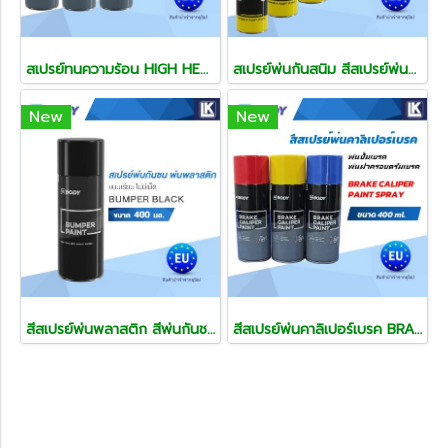
สเปรย์ทนความร้อน HIGH HEAT PAINT พ่นท่อไอเสีย พ่นเครื่องยนต์ ขนาด 400ml
สเปรย์พ่นกันสนิม สีสเปรย์พ่นคัสซี สีกันสนิม
New
New
สีสเปรย์พ่นพลาสติก สีพ่นกันชน แผงจิ้งหรีด สีพ่นแก้พลาสติกซีด แก้สีรถซีด
สีสเปรย์พ่นคาลิเปอร์เบรค BRAKE CALIPER PAINT SPRAY ขนาด 400