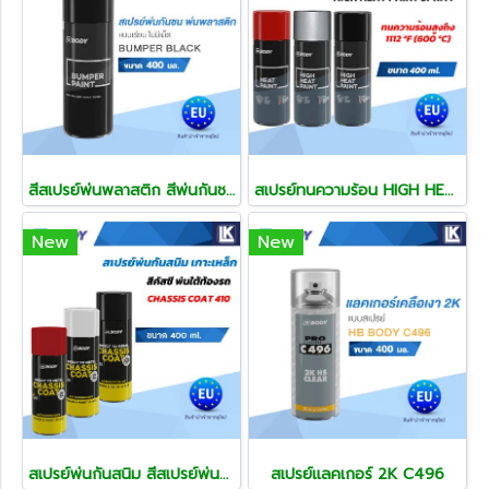
สีสเปรย์พ่นพลาสติก สีพ่นกันชน แผงจิ้งหรีด สีพ่นแก้พลาสติกซีด แก้สีรถซีด
สเปรย์ทนความร้อน HIGH HEAT PAINT พ่นท่อไอเสีย พ่นเครื่องยนต์ ขนาด 400ml
New
New
สเปรย์พ่นกันสนิม สีสเปรย์พ่นคัสซี สีกันสนิม
สเปรย์แลคเกอร์ 2K C496