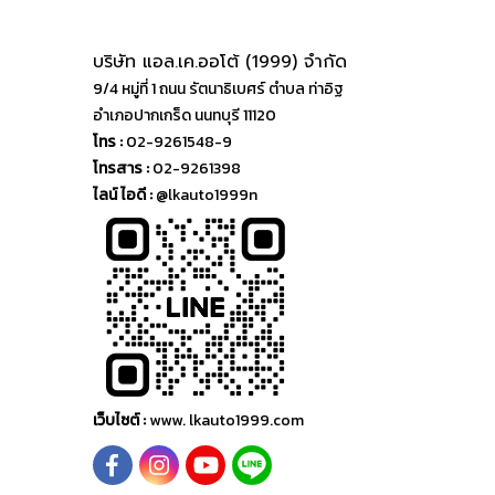
บริษัท แอล.เค.ออโต้ (1999) จำกัด
9/4 หมู่ที่ 1 ถนน รัตนาธิเบศร์ ตำบล ท่าอิฐ
อำเภอปากเกร็ด นนทบุรี 11120
โทร :
02-9261548-9
โทรสาร :
02-9261398
ไลน์ ไอดี :
@lkauto1999n
เว็บไซต์ :
www. lkauto1999.com