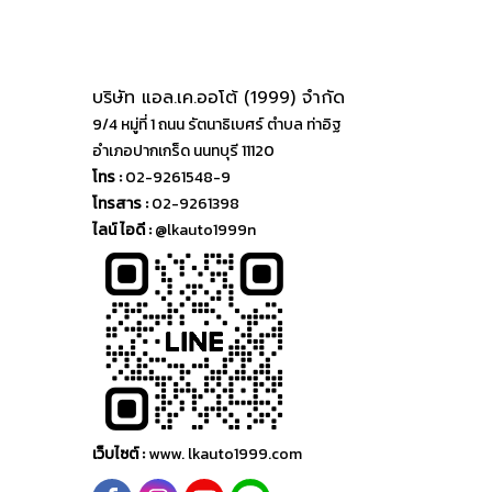
บริษัท แอล.เค.ออโต้ (1999) จำกัด
9/4 หมู่ที่ 1 ถนน รัตนาธิเบศร์ ตำบล ท่าอิฐ
อำเภอปากเกร็ด นนทบุรี 11120
โทร :
02-9261548-9
โทรสาร :
02-9261398
ไลน์ ไอดี :
@lkauto1999n
เว็บไซต์ :
www. lkauto1999.com